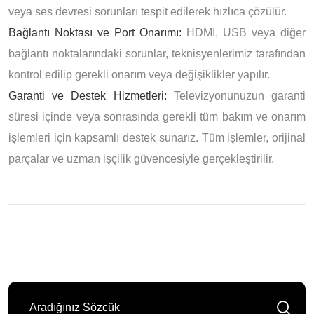
veya ses devresi sorunları tespit edilerek hızlıca çözülür.
Bağlantı Noktası ve Port Onarımı:
HDMI, USB veya diğer
bağlantı noktalarındaki sorunlar, teknisyenlerimiz tarafından
kontrol edilip gerekli onarım veya değişiklikler yapılır.
Garanti ve Destek Hizmetleri:
Televizyonunuzun garanti
süresi içinde veya sonrasında gerekli tüm bakım ve onarım
işlemleri için kapsamlı destek sunarız. Tüm işlemler, orijinal
parçalar ve uzman işçilik güvencesiyle gerçekleştirilir.