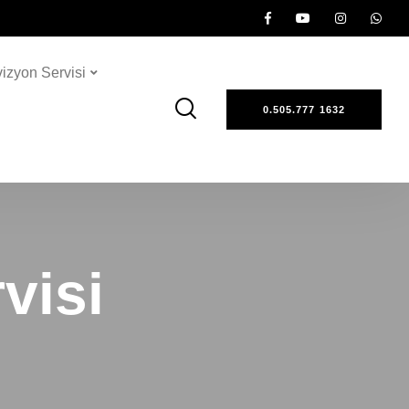
vizyon Servisi
0.505.777 1632
visi