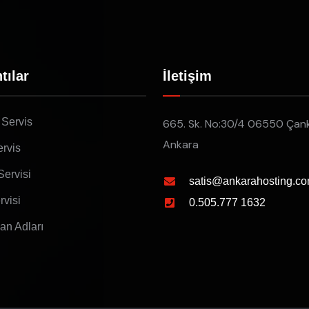
tılar
İletişim
 Servis
665. Sk. No:30/4 06550 Çan
Ankara
rvis
Servisi
satis@ankarahosting.co
rvisi
0.505.777 1632
lan Adları