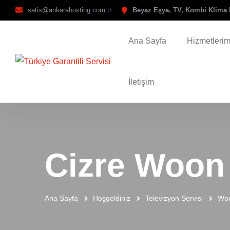
satis@ankarahosting.com.tr
Beyaz Eşya, TV, Kombi Klima 
Ana Sayfa
Hizmetlerim
İletişim
Cizre Woon 
Ana Sayfa
Hoşgeldiniz
Televizyon Servisi
Woo