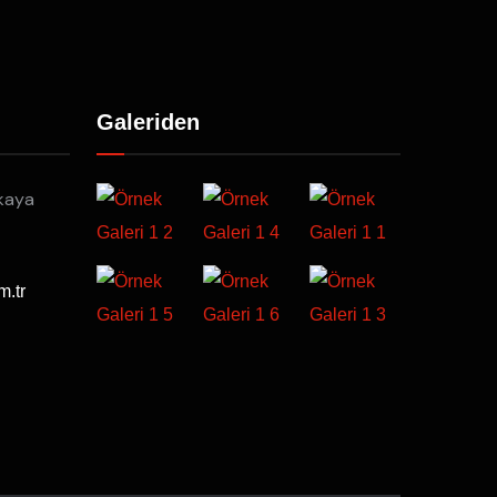
Galeriden
kaya
m.tr